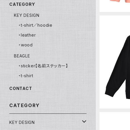
CATEGORY
KEY DESIGN
・t-shirt／hoodie
・leather
・wood
BEAGLE
"LOGO HOO
・sticker【名前ステッカー】
・t-shirt
CONTACT
CATEGORY
KEY DESIGN