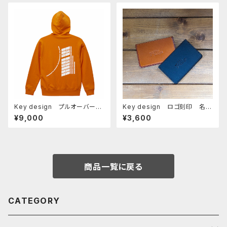
Key design プルオーバーフ
Key design ロゴ刻印 名刺
ーディー：IT'S NEVER TOO L
入れ(レザー)
¥9,000
¥3,600
ATE＿ORENGE×WHITE
商品一覧に戻る
CATEGORY