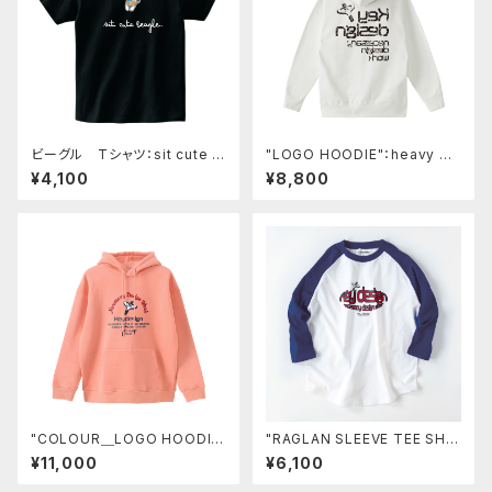
ビーグル Tシャツ：sit cute b
"LOGO HOODIE"：heavy we
eagle.
ight／back print
¥4,100
¥8,800
"COLOUR＿LOGO HOODIE
"RAGLAN SLEEVE TEE SHIR
＿THANX"
T＿ellipse"
¥11,000
¥6,100