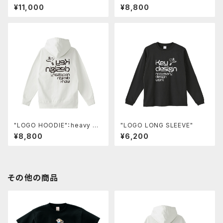
＿THANX"
ight／back print
¥11,000
¥8,800
"LOGO HOODIE"：heavy we
"LOGO LONG SLEEVE"
ight／back print
¥8,800
¥6,200
その他の商品