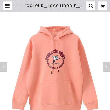
"COLOUR＿LOGO HOODIE＿PE
RFECT" | Key design オンライン
ショップ